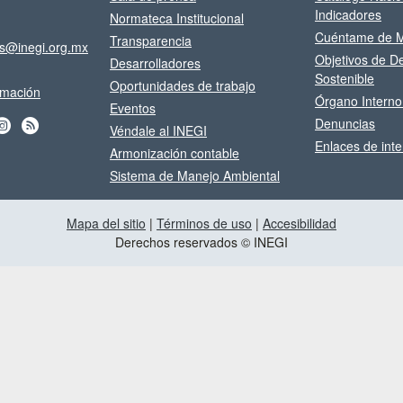
Indicadores
Normateca Institucional
Cuéntame de M
Transparencia
os@inegi.org.mx
Objetivos de De
Desarrolladores
Sostenible
Oportunidades de trabajo
ormación
Órgano Interno
Eventos
Denuncias
Véndale al INEGI
Enlaces de inte
Armonización contable
Sistema de Manejo Ambiental
Mapa del sitio
|
Términos de uso
|
Accesibilidad
Derechos reservados © INEGI