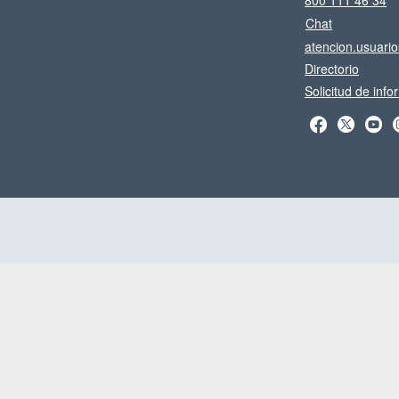
800 111 46 34
Chat
atencion.usuari
Directorio
Solicitud de inf