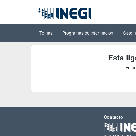
Ir al contenido
(INEGI)
principal
Temas
Programas de información
Sistem
Esta li
En un
Contacto