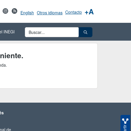
+A
Contacto
English
Otros idiomas
el INEGI
niente.
eda.
és
nal de