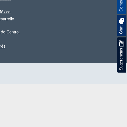
Compartir
éxico
sarrollo
Chat
 de Control
rés
Sugerencias