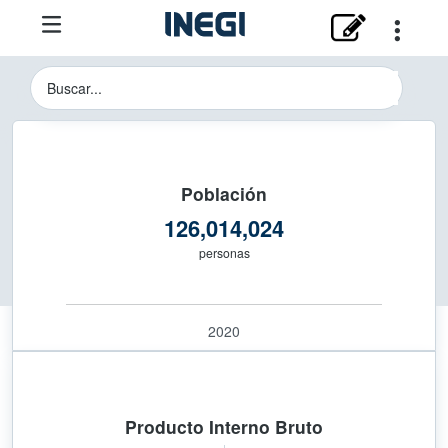
Instituto Nacional de Estadística y 
Buscador del Sitio del INEGI
Población
126,014,024
personas
2020
Producto Interno Bruto