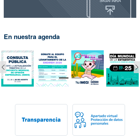
En nuestra agenda
Anterior
S