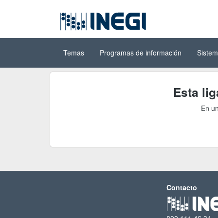
Ir al contenido
(INEGI)
principal
Temas
Programas de información
Sistem
Esta li
En un
Contacto