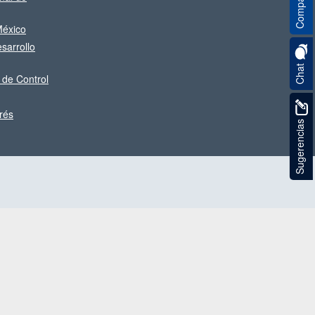
Compartir
éxico
sarrollo
Chat
 de Control
rés
Sugerencias