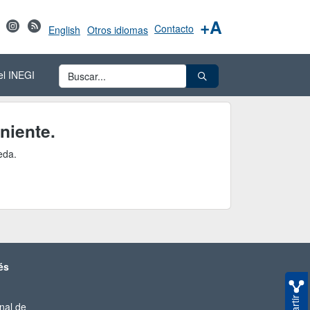
+A
Contacto
English
Otros idiomas
el INEGI
niente.
eda.
és
nal de