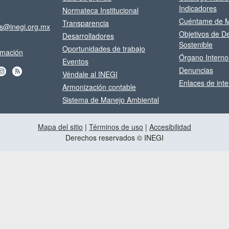
Indicadores
Normateca Institucional
Cuéntame de M
Transparencia
os@inegi.org.mx
Objetivos de De
Desarrolladores
Sostenible
Oportunidades de trabajo
ormación
Órgano Interno
Eventos
Denuncias
Véndale al INEGI
Enlaces de inte
Armonización contable
Sistema de Manejo Ambiental
Mapa del sitio
|
Términos de uso
|
Accesibilidad
Derechos reservados © INEGI