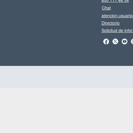
800 111 46 34
Chat
atencion.usuari
Directorio
Solicitud de inf