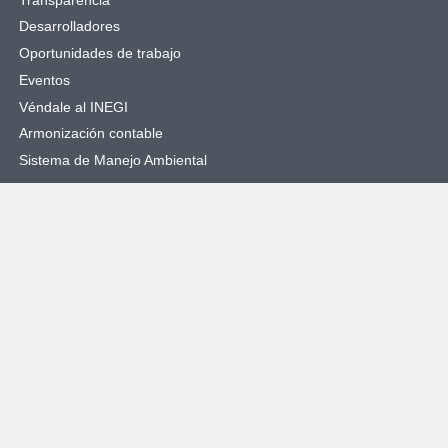
Desarrolladores
Oportunidades de trabajo
Eventos
Véndale al INEGI
Armonización contable
Sistema de Manejo Ambiental
Sitios de interés
SNIEG
Catálogo Nacional de Indicadores
Cuéntame de México
Objetivos de Desarrollo Sostenible
Órgano Interno de Control
Denuncias
Enlaces de interés