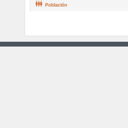
Población
Concepto
Población total, (Quinquenal) 2020
Total de viviendas particulares habitadas, (Quinquenal) 2020
Grado promedio de escolaridad de la población de 15 y más
Mostrar llamadas
Contacto
800 111 46 34