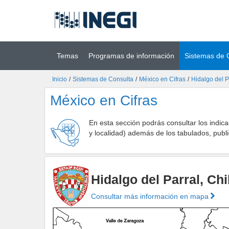
Ir al contenido
(INEGI)
principal
Temas
Programas de información
Sistemas de 
Inicio
/
Sistemas de Consulta
/
México en Cifras
/
Hidalgo del 
México en Cifras
En esta sección podrás consultar los indic
y localidad) además de los tabulados, publi
Hidalgo del Parral, Ch
Consultar más información en mapa