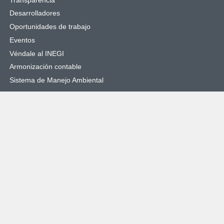
Desarrolladores
Oportunidades de trabajo
Eventos
Véndale al INEGI
Armonización contable
Sistema de Manejo Ambiental
Sitios de interés
SNIEG
Catálogo Nacional de Indicadores
Cuéntame de México
Objetivos de Desarrollo Sostenible
Órgano Interno de Control
Denuncias
Enlaces de interés