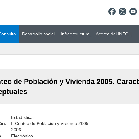
Consulta
Desarrollo social
Infraestructura
Acerca del INEGI
nteo de Población y Vivienda 2005. Carac
eptuales
Estadística
ón:
II Conteo de Población y Vivienda 2005
:
2006
o:
Electrónico