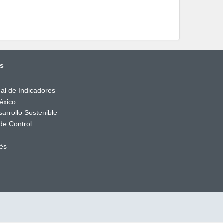
és
al de Indicadores
éxico
arrollo Sostenible
de Control
rés