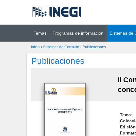
Ir al contenido
(INEGI)
principal
Temas
Programas de información
Sistemas de 
Inicio
/
Sistemas de Consulta
/
Publicaciones
Publicaciones
II Co
conc
.
Tema:
Colecci
Edición
Format