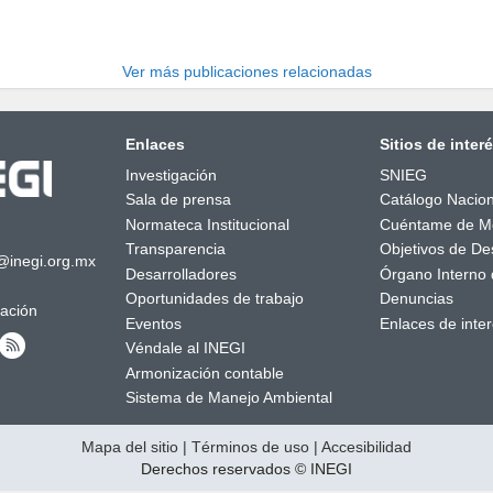
Ver más publicaciones relacionadas
Enlaces
Sitios de inter
Investigación
SNIEG
Sala de prensa
Catálogo Nacion
Normateca Institucional
Cuéntame de M
Transparencia
Objetivos de Des
@inegi.org.mx
Desarrolladores
Órgano Interno 
Oportunidades de trabajo
Denuncias
mación
Eventos
Enlaces de inte
Véndale al INEGI
Armonización contable
Sistema de Manejo Ambiental
Mapa del sitio
|
Términos de uso
|
Accesibilidad
Derechos reservados © INEGI