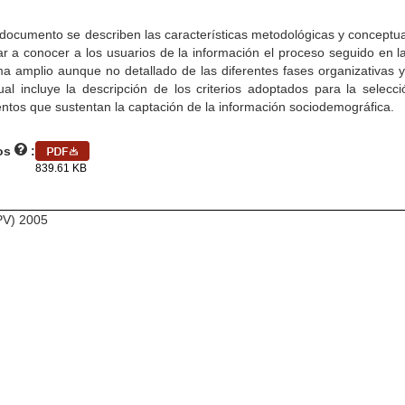
documento se describen las características metodológicas y conceptua
ar a conocer a los usuarios de la información el proceso seguido en 
a amplio aunque no detallado de las diferentes fases organizativas y
ual incluye la descripción de los criterios adoptados para la selecc
ntos que sustentan la captación de la información sociodemográfica.
os
:
839.61 KB
CPV) 2005