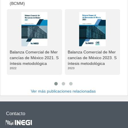
(BCMM)
Balanza Comercial de Mer
Balanza Comercial de Mer
B
cancías de México 2021. S
cancías de México 2023. S
c
íntesis metodológica
íntesis metodológica
í
2022
2023
2
Ver más publicaciones relacionadas
Contacto