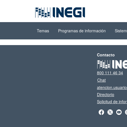
Ir al contenido
(INEGI)
principal
Temas
Programas de información
Sistem
Contacto
800 111 46 34
Chat
atencion.usuari
Directorio
Solicitud de inf