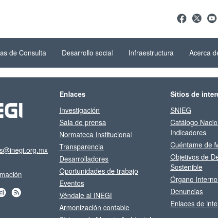
as de Consulta
Desarrollo social
Infraestructura
Acerca d
Enlaces
Sitios de inter
Investigación
SNIEG
Sala de prensa
Catálogo Nacio
Indicadores
Normateca Institucional
Cuéntame de M
Transparencia
os@inegi.org.mx
Objetivos de De
Desarrolladores
Sostenible
Oportunidades de trabajo
ormación
Órgano Interno
Eventos
Denuncias
Véndale al INEGI
Enlaces de inte
Armonización contable