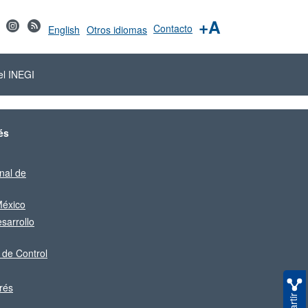
+A
Contacto
English
Otros idiomas
el INEGI
és
nal de
éxico
sarrollo
 de Control
rés