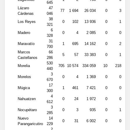
645
Lázaro
47
77
1 694
26 034
0
3
Cárdenas
046
38
Los Reyes
0
102
13 936
0
1
321
6
Madero
0
4
2 085
0
0
328
31
Maravatío
1
695
14 162
0
2
700
Marcos
66
5
57
33 383
0
1
Castellanos
286
530
Morelia
705
10 574
334 059
10
218
440
3
Morelos
0
4
1 369
0
0
670
17
Múgica
1
461
7 421
0
0
300
4
Nahuatzen
0
24
1 972
0
0
612
3
Nocupétaro
0
3
935
0
1
285
Nuevo
14
0
31
6 002
0
0
Parangaricutiro
229
2