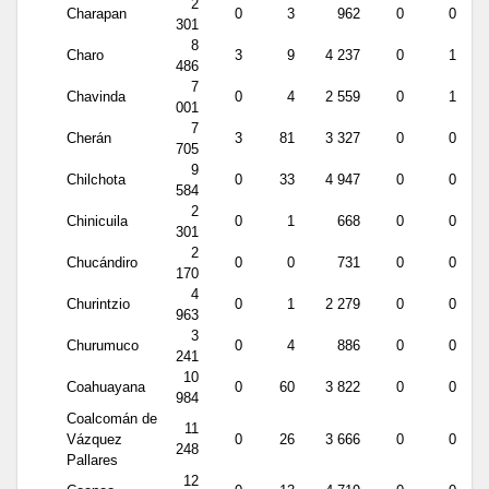
2
Charapan
0
3
962
0
0
301
8
Charo
3
9
4 237
0
1
486
7
Chavinda
0
4
2 559
0
1
001
7
Cherán
3
81
3 327
0
0
705
9
Chilchota
0
33
4 947
0
0
584
2
Chinicuila
0
1
668
0
0
301
2
Chucándiro
0
0
731
0
0
170
4
Churintzio
0
1
2 279
0
0
963
3
Churumuco
0
4
886
0
0
241
10
Coahuayana
0
60
3 822
0
0
984
Coalcomán de
11
Vázquez
0
26
3 666
0
0
248
Pallares
12