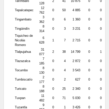
Tarímbaro
2
41
10 875
0
0
128
12
Tepalcatepec
0
50
4 885
0
0
762
3
Tingambato
0
6
1 360
0
0
362
8
Tingüindín
0
3
3 231
0
0
314
Tiquicheo de
6
Nicolás
1
7
2 715
0
0
628
Romero
31
Tlalpujahua
2
38
14 799
0
1
077
7
Tlazazalca
0
4
2 872
0
0
185
8
Tocumbo
0
4
3 543
0
0
130
2
Tumbiscatío
0
2
627
0
0
177
8
Turicato
0
25
2 340
0
0
188
11
Tuxpan
0
71
5 030
0
0
482
9
Tuzantla
0
1
3 426
0
0