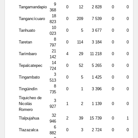
9
Tangamandapio
0
12
2 828
0
0
368
18
Tangancícuaro
0
209
7 539
0
0
823
10
Tanhuato
0
5
3 677
0
0
023
8
Taretan
0
114
3 184
0
0
797
21
Tarímbaro
4
29
11 218
0
0
142
14
Tepalcatepec
0
52
5 265
0
0
724
3
Tingambato
0
5
1 425
0
0
513
8
Tingüindín
0
1
3 396
0
0
735
Tiquicheo de
3
Nicolás
1
2
1 139
0
0
927
Romero
32
Tlalpujahua
2
39
15 739
0
1
946
6
Tlazazalca
0
3
2 724
0
0
882