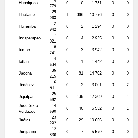
4
Huaniqueo
0
0
1 731
0
0
779
29
Huetamo
1
366
10 776
0
0
963
2
Huiramba
0
2
1 294
0
0
942
7
Indaparapeo
0
4
2 935
0
0
021
8
Irimbo
0
3
3 942
0
0
241
4
Ixtlán
0
1
1 442
0
0
634
35
Jacona
0
81
14 702
0
0
215
6
Jiménez
0
2
3 001
0
2
911
25
Jiquilpan
0
139
12 309
0
1
592
José Sixto
14
0
40
5 552
0
1
Verduzco
690
23
Juárez
0
29
10 656
0
0
292
12
Jungapeo
0
7
5 579
0
0
836