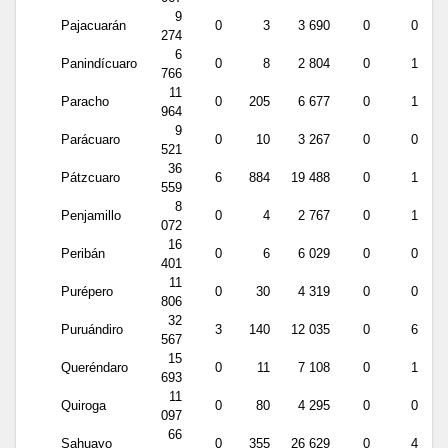
9
Pajacuarán
0
3
3 690
0
0
274
6
Panindícuaro
0
8
2 804
0
1
766
11
Paracho
0
205
6 677
0
1
964
9
Parácuaro
0
10
3 267
0
0
521
36
Pátzcuaro
6
884
19 488
0
1
559
8
Penjamillo
0
4
2 767
0
1
072
16
Peribán
0
6
6 029
0
0
401
11
Purépero
0
30
4 319
0
0
806
32
Puruándiro
3
140
12 035
0
6
567
15
Queréndaro
0
11
7 108
0
1
693
11
Quiroga
0
80
4 295
0
0
097
66
Sahuayo
0
355
26 629
0
4