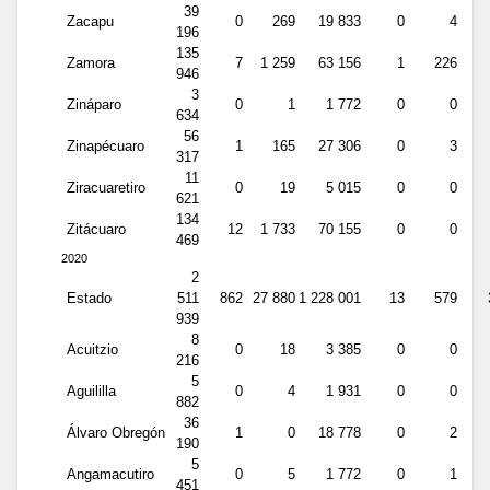
39
Zacapu
0
269
19 833
0
4
196
135
Zamora
7
1 259
63 156
1
226
946
3
Zináparo
0
1
1 772
0
0
634
56
Zinapécuaro
1
165
27 306
0
3
317
11
Ziracuaretiro
0
19
5 015
0
0
621
134
Zitácuaro
12
1 733
70 155
0
0
469
2020
2
Estado
511
862
27 880
1 228 001
13
579
939
8
Acuitzio
0
18
3 385
0
0
216
5
Aguililla
0
4
1 931
0
0
882
36
Álvaro Obregón
1
0
18 778
0
2
190
5
Angamacutiro
0
5
1 772
0
1
451