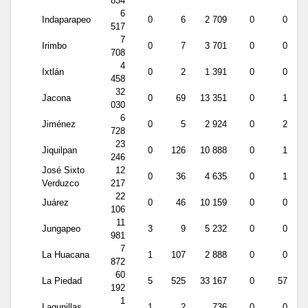
834
6
Indaparapeo
0
6
2 709
0
0
517
7
Irimbo
0
7
3 701
0
0
708
4
Ixtlán
0
2
1 391
0
0
458
32
Jacona
0
69
13 351
0
1
030
6
Jiménez
0
5
2 924
0
2
728
23
Jiquilpan
0
126
10 888
0
1
246
José Sixto
12
0
36
4 635
0
1
Verduzco
217
22
Juárez
0
46
10 159
0
0
106
11
Jungapeo
3
9
5 232
0
0
981
7
La Huacana
1
107
2 888
0
0
872
60
La Piedad
5
525
33 167
0
57
192
1
Lagunillas
1
2
736
0
0