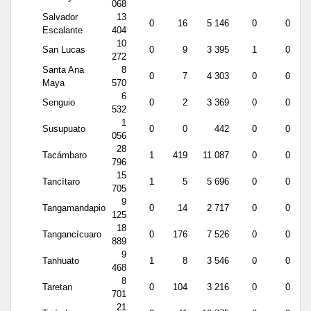
068
Salvador
13
0
16
5 146
0
0
Escalante
404
10
San Lucas
0
9
3 395
1
0
272
Santa Ana
8
0
7
4 303
0
0
Maya
570
6
Senguio
0
2
3 369
0
0
532
1
Susupuato
0
0
442
0
0
056
28
Tacámbaro
1
419
11 087
0
0
796
15
Tancítaro
1
5
5 696
0
0
705
9
Tangamandapio
0
14
2 717
0
0
125
18
Tangancícuaro
0
176
7 526
0
0
889
9
Tanhuato
1
8
3 546
0
0
468
8
Taretan
0
104
3 216
0
0
701
21