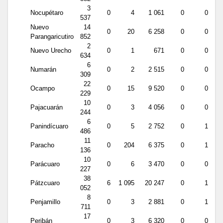
3
Nocupétaro
0
4
1 061
0
0
537
Nuevo
14
0
20
6 258
0
0
Parangaricutiro
852
2
Nuevo Urecho
0
1
671
0
0
634
6
Numarán
0
2
2 515
0
0
309
22
Ocampo
0
15
9 520
0
0
229
10
Pajacuarán
0
3
4 056
0
0
244
6
Panindícuaro
0
5
2 752
0
1
486
11
Paracho
0
204
6 375
0
1
136
10
Parácuaro
0
6
3 470
0
0
227
38
Pátzcuaro
6
1 095
20 247
0
1
052
8
Penjamillo
0
3
2 881
0
1
711
17
Peribán
0
3
6 320
0
0