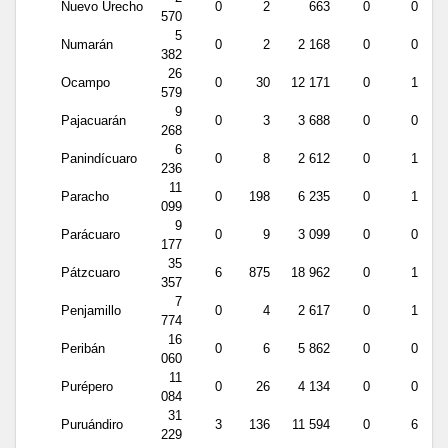
Nuevo Urecho
0
2
663
0
0
570
5
Numarán
0
2
2 168
0
0
382
26
Ocampo
0
30
12 171
0
1
579
9
Pajacuarán
0
3
3 688
0
0
268
6
Panindícuaro
0
8
2 612
0
1
236
11
Paracho
0
198
6 235
0
1
099
9
Parácuaro
0
9
3 099
0
0
177
35
Pátzcuaro
6
875
18 962
0
1
357
7
Penjamillo
0
4
2 617
0
1
774
16
Peribán
0
6
5 862
0
0
060
11
Purépero
0
26
4 134
0
0
084
31
Puruándiro
3
136
11 594
0
6
229