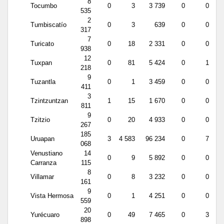
8
Tocumbo
0
3
3 739
0
0
535
2
Tumbiscatío
0
3
639
0
0
317
7
Turicato
0
18
2 331
0
0
938
12
Tuxpan
0
81
5 424
0
1
218
9
Tuzantla
0
1
3 459
0
0
411
3
Tzintzuntzan
1
15
1 670
0
0
811
9
Tzitzio
0
20
4 933
0
0
267
185
Uruapan
3
4 583
96 234
0
7
068
Venustiano
14
0
9
5 892
0
0
Carranza
115
8
Villamar
0
8
3 232
0
0
161
9
Vista Hermosa
0
1
4 251
0
0
559
20
Yurécuaro
0
49
7 465
0
3
898