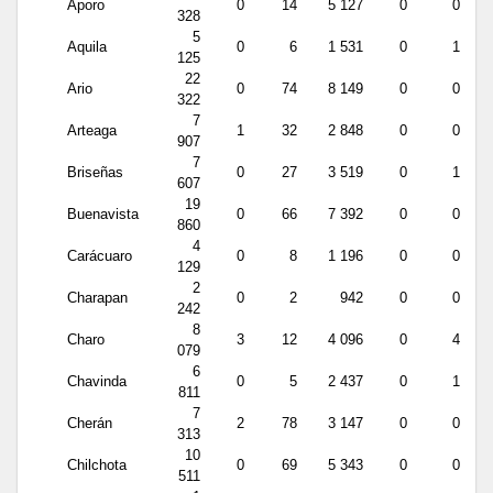
Aporo
0
14
5 127
0
0
328
5
Aquila
0
6
1 531
0
1
125
22
Ario
0
74
8 149
0
0
322
7
Arteaga
1
32
2 848
0
0
907
7
Briseñas
0
27
3 519
0
1
607
19
Buenavista
0
66
7 392
0
0
860
4
Carácuaro
0
8
1 196
0
0
129
2
Charapan
0
2
942
0
0
242
8
Charo
3
12
4 096
0
4
079
6
Chavinda
0
5
2 437
0
1
811
7
Cherán
2
78
3 147
0
0
313
10
Chilchota
0
69
5 343
0
0
511