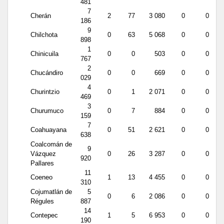
481
7
Cherán
2
77
3 080
0
0
186
9
Chilchota
0
63
5 068
0
0
898
1
Chinicuila
0
0
503
0
0
767
2
Chucándiro
0
0
669
0
0
029
4
Churintzio
0
1
2 071
0
0
469
3
Churumuco
0
7
884
0
0
159
7
Coahuayana
0
51
2 621
0
0
638
Coalcomán de
9
Vázquez
0
26
3 287
0
0
920
Pallares
11
Coeneo
1
13
4 455
0
0
310
Cojumatlán de
5
0
6
2 086
0
0
Régules
887
14
Contepec
1
5
6 953
0
0
190