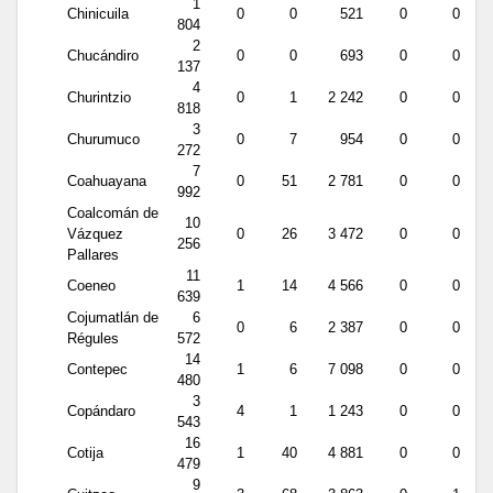
1
Chinicuila
0
0
521
0
0
804
2
Chucándiro
0
0
693
0
0
137
4
Churintzio
0
1
2 242
0
0
818
3
Churumuco
0
7
954
0
0
272
7
Coahuayana
0
51
2 781
0
0
992
Coalcomán de
10
Vázquez
0
26
3 472
0
0
256
Pallares
11
Coeneo
1
14
4 566
0
0
639
Cojumatlán de
6
0
6
2 387
0
0
Régules
572
14
Contepec
1
6
7 098
0
0
480
3
Copándaro
4
1
1 243
0
0
543
16
Cotija
1
40
4 881
0
0
479
9