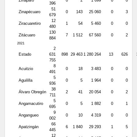
Zináparo
0
2
1 699
0
0
396
51
Zinapécuaro
0
143
25 060
0
3
679
12
Ziracuaretiro
1
54
5 460
0
0
480
130
Zitácuaro
7
1 512
67 560
0
2
884
2021
2
Estado
631
898
29 463
1 280 264
13
626
755
8
Acuitzio
0
18
3 483
0
0
491
5
Aguililla
0
5
1 964
0
0
936
38
Álvaro Obregón
2
41
20 054
0
2
711
5
Angamacutiro
0
5
1 882
0
1
695
9
Angangueo
0
10
4 319
0
0
002
66
Apatzingán
6
1 840
29 293
1
5
445
12