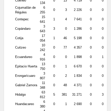
Coeneo
0
13
4 719
0
0
134
Cojumatlán de
6
0
3
2 226
0
0
Régules
255
15
Contepec
1
4
7 641
0
0
641
3
Copándaro
3
0
1 286
0
0
643
17
Cotija
1
46
5 198
0
0
054
10
Cuitzeo
0
77
4 357
0
0
242
4
Ecuandureo
0
0
1 898
0
1
916
13
Epitacio Huerta
0
1
6 670
0
0
750
3
Erongarícuaro
0
2
1 834
0
0
807
11
Gabriel Zamora
0
48
4 371
0
0
348
63
Hidalgo
5
381
31 271
0
3
812
6
Huandacareo
0
1
2 690
0
0
380