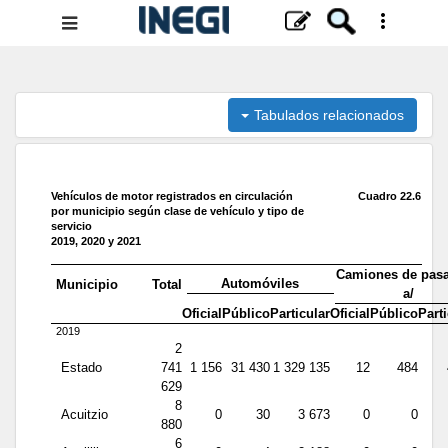
Menú
de
navegación
Tabulados relacionados
Vehículos de motor registrados en circulación
Cuadro 22.6
por municipio según clase de vehículo y tipo de
servicio
2019, 2020 y 2021
Camiones de pasa
Automóviles
Municipio
Total
a/
Oficial
Público
Particular
Oficial
Público
Parti
2019
2
Estado
741
1 156
31 430
1 329 135
12
484
629
8
Acuitzio
0
30
3 673
0
0
880
6