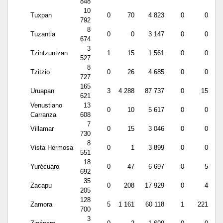
848
10
Tuxpan
0
70
4 823
0
0
792
8
Tuzantla
0
0
3 147
0
0
674
3
Tzintzuntzan
1
15
1 561
0
0
527
8
Tzitzio
0
26
4 685
0
0
727
165
Uruapan
3
4 288
87 737
0
15
621
Venustiano
13
0
10
5 617
0
0
Carranza
608
7
Villamar
0
15
3 046
0
0
730
8
Vista Hermosa
0
1
3 899
0
0
551
18
Yurécuaro
0
47
6 697
0
5
692
35
Zacapu
0
208
17 929
0
4
205
128
Zamora
5
1 161
60 118
1
221
700
3