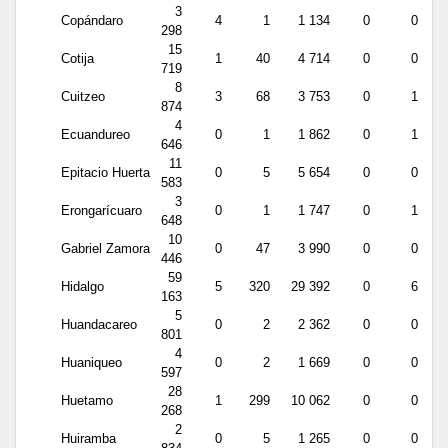
3
Copándaro
4
1
1 134
0
0
298
15
Cotija
1
40
4 714
0
0
719
8
Cuitzeo
3
68
3 753
0
1
874
4
Ecuandureo
0
1
1 862
0
1
646
11
Epitacio Huerta
0
5
5 654
0
0
583
3
Erongarícuaro
0
1
1 747
0
1
648
10
Gabriel Zamora
0
47
3 990
0
0
446
59
Hidalgo
5
320
29 392
0
6
163
5
Huandacareo
0
2
2 362
0
0
801
4
Huaniqueo
0
2
1 669
0
0
597
28
Huetamo
1
299
10 062
0
0
268
2
Huiramba
0
5
1 265
0
0