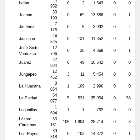
4
Ixtlán
0
2
1 543
0
0
952
33
Jacona
0
69
13 688
0
1
199
7
Jiménez
0
5
3 092
0
2
176
24
Jiquilpan
0
131
11 352
0
1
525
José Sixto
12
0
38
4 869
0
1
Verduzco
796
22
Juárez
0
49
10 542
0
0
934
12
Jungapeo
3
11
5 454
0
0
452
8
La Huacana
1
109
2 996
0
0
054
64
La Piedad
5
531
35 054
0
58
077
1
Lagunillas
1
1
762
0
0
694
Lázaro
53
105
1 804
28 714
0
3
Cárdenas
161
39
Los Reyes
0
103
14 372
0
1
818