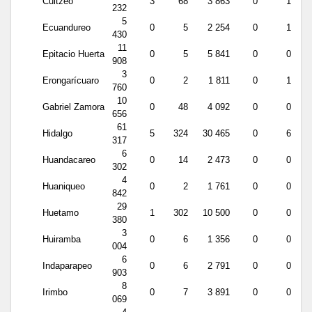
Cuitzeo
3
68
3 863
0
1
232
5
Ecuandureo
0
5
2 254
0
1
430
11
Epitacio Huerta
0
5
5 841
0
0
908
3
Erongarícuaro
0
2
1 811
0
1
760
10
Gabriel Zamora
0
48
4 092
0
0
656
61
Hidalgo
5
324
30 465
0
6
317
6
Huandacareo
0
14
2 473
0
0
302
4
Huaniqueo
0
2
1 761
0
0
842
29
Huetamo
1
302
10 500
0
0
380
3
Huiramba
0
6
1 356
0
0
004
6
Indaparapeo
0
6
2 791
0
0
903
8
Irimbo
0
7
3 891
0
0
069