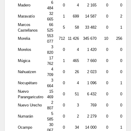
6
Madero
0
4
2 165
0
0
484
32
Maravatío
1
699
14 587
0
2
665
Marcos
66
5
58
33 482
0
1
Castellanos
525
553
Morelia
712
11 426
345 670
10
256
077
3
Morelos
0
4
1 420
0
0
820
17
Múgica
1
465
7 660
0
0
762
4
Nahuatzen
0
26
2 023
0
0
709
3
Nocupétaro
0
4
1 096
0
1
664
Nuevo
15
0
51
6 432
0
0
Parangaricutiro
469
2
Nuevo Urecho
0
3
769
0
0
807
5
Numarán
0
2
2 279
0
0
585
30
Ocampo
0
34
14 000
0
1
067