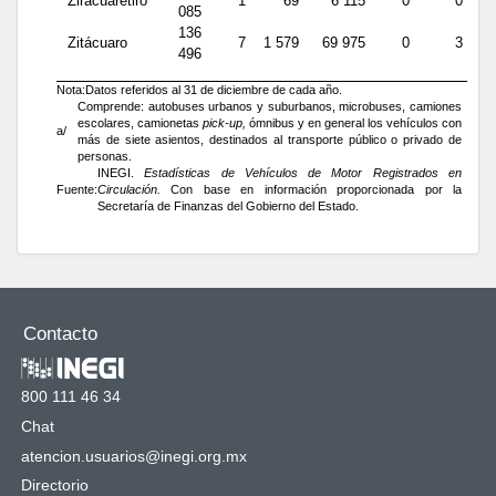
Ziracuaretiro
1
69
6 115
0
0
085
136
Zitácuaro
7
1 579
69 975
0
3
496
Nota:
Datos referidos al 31 de diciembre de cada año.
Comprende: autobuses urbanos y suburbanos, microbuses, camiones
escolares, camionetas
pick-up,
ómnibus y en general los vehículos con
a/
más de siete asientos, destinados al transporte público o privado de
personas.
INEGI.
Estadísticas de Vehículos de Motor Registrados en
Fuente:
Circulación.
Con base en información proporcionada por la
Secretaría de Finanzas del Gobierno del Estado.
Contacto
800 111 46 34
Chat
atencion.usuarios@inegi.org.mx
Directorio