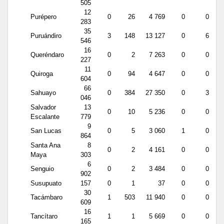
505
12
Purépero
0
26
4 769
0
0
283
35
Puruándiro
3
148
13 127
0
6
546
16
Queréndaro
0
2
7 263
0
0
227
11
Quiroga
0
94
4 647
0
0
604
66
Sahuayo
0
384
27 350
0
3
046
Salvador
13
0
10
5 236
0
0
Escalante
779
9
San Lucas
0
5
3 060
1
0
864
Santa Ana
8
0
2
4 161
0
0
Maya
303
6
Senguio
0
2
3 484
0
0
902
Susupuato
157
0
1
37
0
0
30
Tacámbaro
1
503
11 940
0
0
609
16
Tancítaro
1
1
5 669
0
0
165