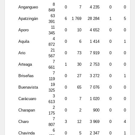
8
Angangueo
0
7
4 235
0
0
849
63
Apatzingán
6
1 769
28 284
1
5
391
11
Aporo
0
10
4 652
0
0
345
4
Aquila
0
6
1 414
0
1
872
21
Ario
0
73
7 919
0
0
567
7
Arteaga
1
30
2 753
0
0
661
7
Briseñas
0
27
3 272
0
1
119
19
Buenavista
0
65
7 076
0
0
325
3
Carácuaro
0
7
1 020
0
0
613
2
Charapan
0
2
900
0
0
175
7
Charo
3
12
3 969
0
4
807
6
Chavinda
0
5
2 347
0
1