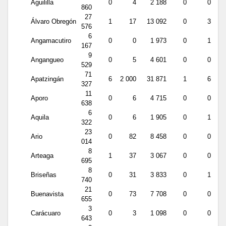
Aguililla
0
4
2 188
0
0
860
27
Álvaro Obregón
1
17
13 092
0
3
576
6
Angamacutiro
0
0
1 973
0
1
167
9
Angangueo
0
5
4 601
0
0
529
71
Apatzingán
6
2 000
31 871
1
6
327
11
Aporo
0
6
4 715
0
0
638
6
Aquila
0
6
1 905
0
1
322
23
Ario
0
82
8 458
0
0
014
8
Arteaga
1
37
3 067
0
0
695
8
Briseñas
0
31
3 833
0
1
740
21
Buenavista
0
73
7 708
0
0
655
3
Carácuaro
0
3
1 098
0
0
643