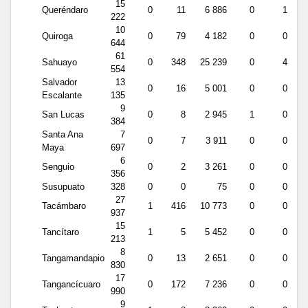
15
Queréndaro
0
11
6 886
0
1
222
10
Quiroga
0
79
4 182
0
0
644
61
Sahuayo
0
348
25 239
0
4
554
Salvador
13
0
16
5 001
0
0
Escalante
135
9
San Lucas
0
8
2 945
1
0
384
Santa Ana
7
0
7
3 911
0
0
Maya
697
6
Senguio
0
2
3 261
0
0
356
Susupuato
328
0
0
75
0
0
27
Tacámbaro
1
416
10 773
0
0
937
15
Tancítaro
1
5
5 452
0
0
213
8
Tangamandapio
0
13
2 651
0
0
830
17
Tangancícuaro
0
172
7 236
0
0
990
9