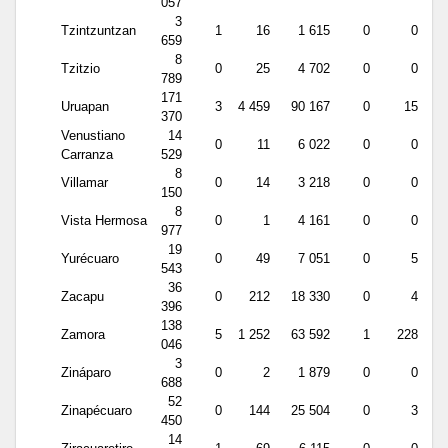
057
3
Tzintzuntzan
1
16
1 615
0
0
659
8
Tzitzio
0
25
4 702
0
0
789
171
Uruapan
3
4 459
90 167
0
15
370
Venustiano
14
0
11
6 022
0
0
Carranza
529
8
Villamar
0
14
3 218
0
0
150
8
Vista Hermosa
0
1
4 161
0
0
977
19
Yurécuaro
0
49
7 051
0
5
543
36
Zacapu
0
212
18 330
0
4
396
138
Zamora
5
1 252
63 592
1
228
046
3
Zináparo
0
2
1 879
0
0
688
52
Zinapécuaro
0
144
25 504
0
3
450
14