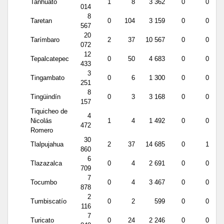
Tanhuato
1
8
3 362
0
0
014
8
Taretan
0
104
3 159
0
0
567
20
Tarímbaro
2
37
10 567
0
0
072
12
Tepalcatepec
0
50
4 683
0
0
433
3
Tingambato
0
6
1 300
0
0
251
8
Tingüindín
0
3
3 168
0
0
157
Tiquicheo de
4
Nicolás
1
4
1 492
0
0
472
Romero
30
Tlalpujahua
2
37
14 685
0
1
860
6
Tlazazalca
0
4
2 691
0
0
709
7
Tocumbo
0
4
3 467
0
0
878
2
Tumbiscatío
0
2
599
0
0
116
7
Turicato
0
24
2 246
0
0