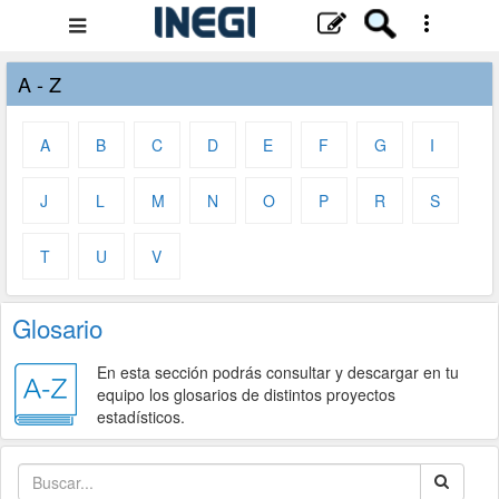
.
Menú
de
A - Z
navegación
A
B
C
D
E
F
G
I
J
L
M
N
O
P
R
S
T
U
V
Glosario
En esta sección podrás consultar y descargar en tu
equipo los glosarios de distintos proyectos
estadísticos.