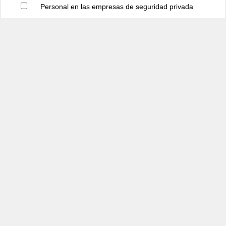
Personal en las empresas de seguridad privada 
registradas en los gobiernos estatales 
(directivo) (Personas), Estados Unidos 
Mexicanos, 2015
3,266
Infracciones registradas en los procedimientos 
administrativos determinados por el juez cívico 
u oficial calificador en los que se determinó 
sanción (Infracciones), Estados Unidos 
Mexicanos, 2012
2,017,587
Personal en las empresas de seguridad privada 
registradas en los gobiernos estatales (no 
especificado) (Personas), Estados Unidos 
Mexicanos, 2015