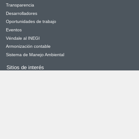
Transparencia
Desarrolladores
Oportunidades de trabajo
Eventos
Véndale al INEGI
Armonización contable
Sistema de Manejo Ambiental
Sitios de interés
SNIEG
Catálogo Nacional de Indicadores
Cuéntame de México
Objetivos de Desarrollo Sostenible
Órgano Interno de Control
Denuncias
Enlaces de interés