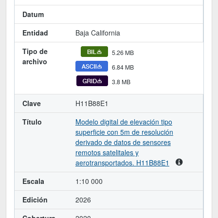
Datum
Entidad
Baja California
Tipo de
5.26 MB
archivo
6.84 MB
3.8 MB
Clave
H11B88E1
Título
Modelo digital de elevación tipo
superficie con 5m de resolución
derivado de datos de sensores
remotos satelitales y
aerotransportados. H11B88E1
Escala
1:10 000
Edición
2026