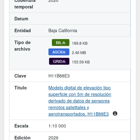
Cobertura
2020
temporal
Datum
Entidad
Baja California
Tipo de
189.8 KB
archivo
2.46 MB
155.59 KB
Clave
H11B88E3
Título
Modelo digital de elevación tipo
superficie con 5m de resolución
derivado de datos de sensores
remotos satelitales y
aerotransportados. H11B88E3
Escala
1:10 000
Edición
2026