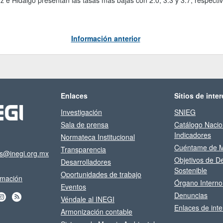
uz e Hidalgo presentan las tasas más bajas con 2.0, 3.3 y 3.7, respect
Información anterior
Enlaces
Sitios de inter
Investigación
SNIEG
Sala de prensa
Catálogo Nacio
Indicadores
Normateca Institucional
Cuéntame de M
Transparencia
os@inegi.org.mx
Objetivos de De
Desarrolladores
Sostenible
Oportunidades de trabajo
ormación
Órgano Interno
Eventos
Denuncias
Véndale al INEGI
Enlaces de inte
Armonización contable