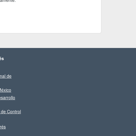
ivamente.
és
nal de
éxico
sarrollo
 de Control
rés