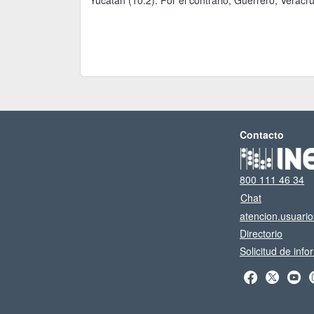
Yucatán (10.2). Por el contrario, Guerrero, Veracr
Contacto
800 111 46 34
Chat
atencion.usuari
Directorio
Solicitud de inf