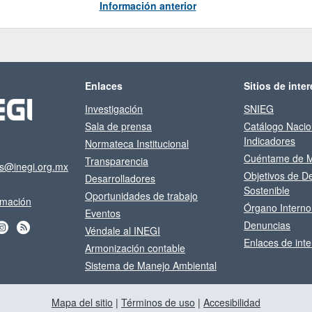
Información anterior
Enlaces
Sitios de inter
Investigación
SNIEG
Sala de prensa
Catálogo Nacio
Indicadores
Normateca Institucional
Cuéntame de M
Transparencia
os@inegi.org.mx
Objetivos de De
Desarrolladores
Sostenible
Oportunidades de trabajo
ormación
Órgano Interno
Eventos
Denuncias
Véndale al INEGI
Enlaces de inte
Armonización contable
Sistema de Manejo Ambiental
Mapa del sitio
|
Términos de uso
|
Accesibilidad