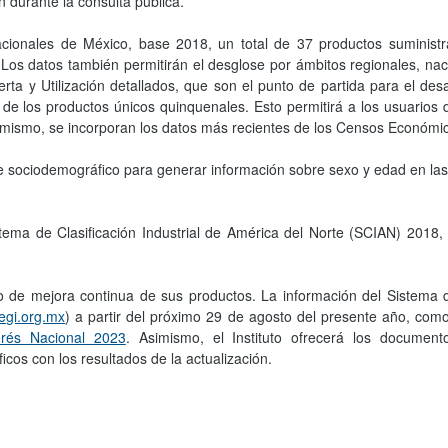
 durante la consulta pública.
cionales de México, base 2018, un total de 37 productos suministr
Los datos también permitirán el desglose por ámbitos regionales, nac
a y Utilización detallados, que son el punto de partida para el des
 de los productos únicos quinquenales. Esto permitirá a los usuarios 
imismo, se incorporan los datos más recientes de los Censos Económic
te sociodemográfico para generar información sobre sexo y edad en las 
tema de Clasificación Industrial de América del Norte (SCIAN) 2018, 
so de mejora continua de sus productos. La información del Sistema
egi.org.mx
) a partir del próximo 29 de agosto del presente año, com
erés Nacional 2023
. Asimismo, el Instituto ofrecerá los document
cos con los resultados de la actualización.