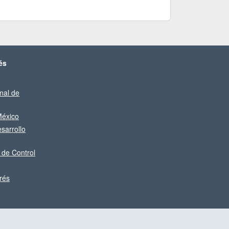
és
nal de
éxico
sarrollo
 de Control
rés