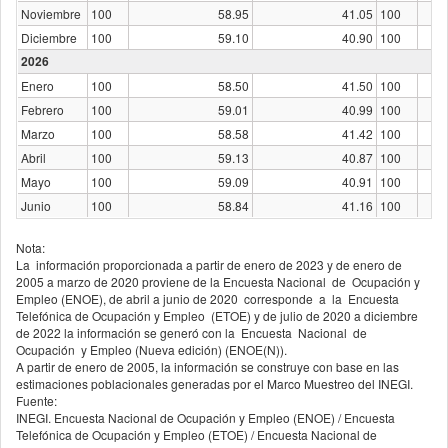
Noviembre
100
58.95
41.05
100
Diciembre
100
59.10
40.90
100
2026
Enero
100
58.50
41.50
100
Febrero
100
59.01
40.99
100
Marzo
100
58.58
41.42
100
Abril
100
59.13
40.87
100
Mayo
100
59.09
40.91
100
Junio
100
58.84
41.16
100
Nota:
La información proporcionada a partir de enero de 2023 y de enero de
2005 a marzo de 2020 proviene de la Encuesta Nacional de Ocupación y
Empleo (ENOE), de abril a junio de 2020 corresponde a la Encuesta
Telefónica de Ocupación y Empleo (ETOE) y de julio de 2020 a diciembre
de 2022 la información se generó con la Encuesta Nacional de
Ocupación y Empleo (Nueva edición) (ENOE(N)).
A partir de enero de 2005, la información se construye con base en las
estimaciones poblacionales generadas por el Marco Muestreo del INEGI.
Fuente:
INEGI. Encuesta Nacional de Ocupación y Empleo (ENOE) / Encuesta
Telefónica de Ocupación y Empleo (ETOE) / Encuesta Nacional de