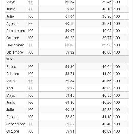
Mayo
100
60.54
39.46
100
Junio
100
59.84
40.16
100
Julio
100
61.04
38.96
100
Agosto
100
60.19
39.81
100
Septiembre
100
59.97
40.03
100
Octubre
100
60.23
39.77
100
Noviembre
100
60.05
39.95
100
Diciembre
100
59.32
40.68
100
2025
Enero
100
59.36
40.64
100
Febrero
100
58.71
41.29
100
Marzo
100
59.34
40.66
100
Abril
100
59.37
40.63
100
Mayo
100
59.45
40.55
100
Junio
100
59.80
40.20
100
Julio
100
60.18
39.82
100
Agosto
100
58.82
41.18
100
Septiembre
100
59.57
40.43
100
Octubre
100
59.91
40.09
100