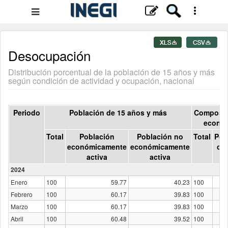
Menú
de
navegación
Desocupación
Distribución porcentual de la población de 15 años y más
según condición de actividad y ocupación, nacional
Periodo
Población de 15 años y más
Composici
económ
Total
Población
Población no
Total
Pob
económicamente
económicamente
oc
activa
activa
2024
Enero
100
59.77
40.23
100
Febrero
100
60.17
39.83
100
Marzo
100
60.17
39.83
100
Abril
100
60.48
39.52
100