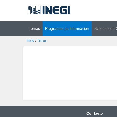
Ir al contenido
(INEGI)
principal
Temas
Programas de información
Sistemas de 
Inicio
/
Temas
Contacto