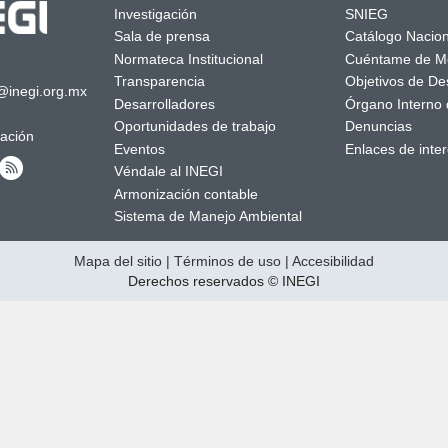
Investigación
SNIEG
Sala de prensa
Catálogo Nacion
Normateca Institucional
Cuéntame de M
Transparencia
Objetivos de Des
@inegi.org.mx
Desarrolladores
Órgano Interno 
Oportunidades de trabajo
Denuncias
mación
Eventos
Enlaces de inte
Véndale al INEGI
Armonización contable
Sistema de Manejo Ambiental
Mapa del sitio
|
Términos de uso
|
Accesibilidad
Derechos reservados © INEGI