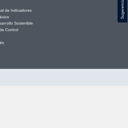
Sugerencias
al de Indicadores
éxico
arrollo Sostenible
de Control
rés