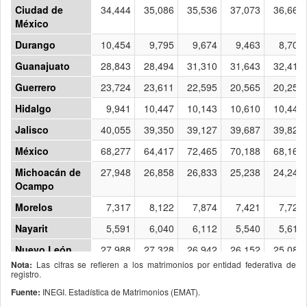
Ciudad de
34,444
35,086
35,536
37,073
36,664
México
Durango
10,454
9,795
9,674
9,463
8,704
Guanajuato
28,843
28,494
31,310
31,643
32,415
Guerrero
23,724
23,611
22,595
20,565
20,250
Hidalgo
9,941
10,447
10,143
10,610
10,446
Jalisco
40,055
39,350
39,127
39,687
39,821
México
68,277
64,417
72,465
70,188
68,166
Michoacán de
27,948
26,858
26,833
25,238
24,240
Ocampo
Morelos
7,317
8,122
7,874
7,421
7,727
Nayarit
5,591
6,040
6,112
5,540
5,616
Nuevo León
27,988
27,328
26,942
26,152
25,084
Nota:
Las cifras se refieren a los matrimonios por entidad federativa de
Oaxaca
20,373
21,092
20,922
20,259
17,301
Puebla
20,483
19,441
21,027
19,229
17,525
Fuente: