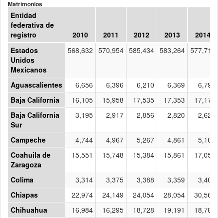
Matrimonios
Entidad
federativa de
registro
2010
2011
2012
2013
2014
Estados
568,632
570,954
585,434
583,264
577,713
Unidos
Mexicanos
Aguascalientes
6,656
6,396
6,210
6,369
6,790
Baja California
16,105
15,958
17,535
17,353
17,176
Baja California
3,195
2,917
2,856
2,820
2,620
Sur
Campeche
4,744
4,967
5,267
4,861
5,109
Coahuila de
15,551
15,748
15,384
15,861
17,055
Zaragoza
Colima
3,314
3,375
3,388
3,359
3,400
Chiapas
22,974
24,149
24,054
28,054
30,560
Chihuahua
16,984
16,295
18,728
19,191
18,789