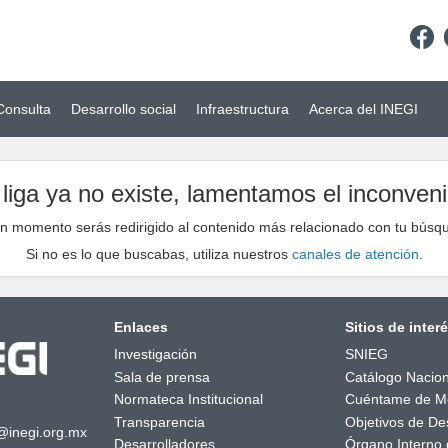
Consulta
Desarrollo social
Infraestructura
Acerca del INEGI
 liga ya no existe, lamentamos el inconveni
n momento serás redirigido al contenido más relacionado con tu búsq
Si no es lo que buscabas, utiliza nuestros
canales de atención
.
Enlaces
Sitios de inter
Investigación
SNIEG
Sala de prensa
Catálogo Nacion
Normateca Institucional
Cuéntame de M
Transparencia
Objetivos de Des
@inegi.org.mx
Desarrolladores
Órgano Interno 