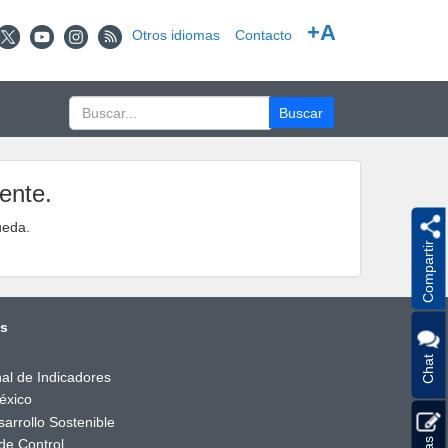
+A
Otros idiomas
Contacto
ente.
ueda.
Compartir
és
Chat
al de Indicadores
éxico
arrollo Sostenible
de Control