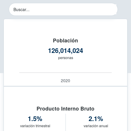
Instituto Nacional de Estadística y 
Buscador del Sitio del INEGI
Población
126,014,024
personas
2020
Producto Interno Bruto
1.5%
2.1%
variación trimestral
variación anual