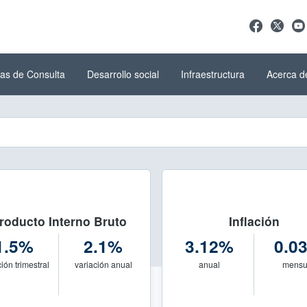
as de Consulta
Desarrollo social
Infraestructura
Acerca d
ística y Geografía (INEGI)
del INEGI
roducto Interno Bruto
Inflación
1.5%
2.1%
3.12%
0.0
ión trimestral
variación anual
anual
mensu