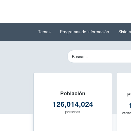
Ir al contenido
(INEGI)
principal
Temas
Programas de información
Sistem
Instituto Nacional de Estad
Buscador del Sitio 
Población
P
126,014,024
personas
variac