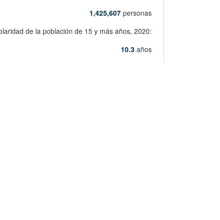
1,425,607
personas
olaridad de la población de 15 y más años,
2020:
10.3
años
5 años y más hablante de lengua indígena,
2020:
2,508
personas
abre en nueva ventan
Ver más indicadores de Aguascalientes
ndicadores de tu área geográfica
ederativa, municipio y localidad