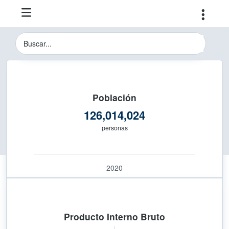
Instituto Nacional de Estadística y 
Buscador del Sitio del INEGI
Población
126,014,024
personas
2020
Producto Interno Bruto