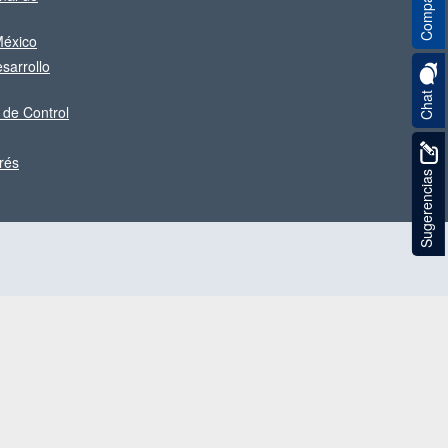
Compartir
éxico
sarrollo
Chat
 de Control
rés
Sugerencias