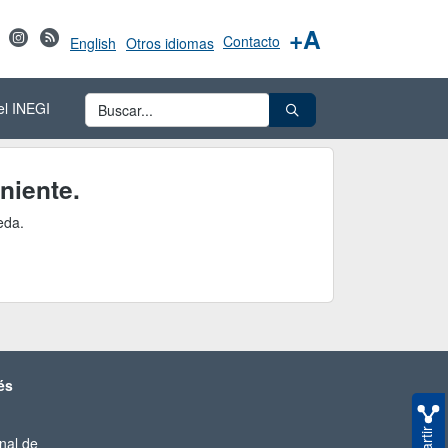
+A
Contacto
English
Otros idiomas
el INEGI
niente.
eda.
és
nal de