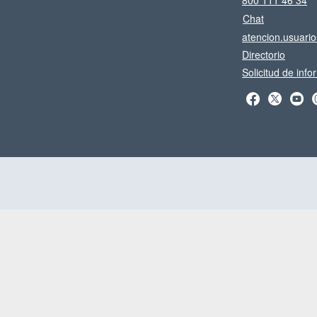
800 111 46 34
Chat
atencion.usuari
Directorio
Solicitud de inf