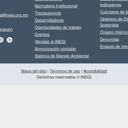
Indicadores
Normateca Institucional
Cuéntame de M
Transparencia
os@inegi.org.mx
Objetivos de De
Desarrolladores
Sostenible
Oportunidades de trabajo
ormación
Órgano Interno
Eventos
Denuncias
Véndale al INEGI
Enlaces de inte
Armonización contable
Sistema de Manejo Ambiental
Mapa del sitio
|
Términos de uso
|
Accesibilidad
Derechos reservados © INEGI