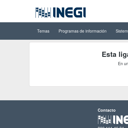
Ir al contenido
(INEGI)
principal
Temas
Programas de información
Sistem
Esta li
En un
Contacto