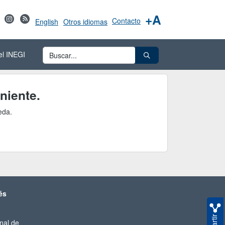
+A
Contacto
English
Otros idiomas
el INEGI
niente.
eda.
és
nal de