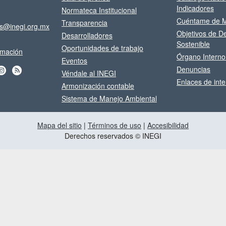
Indicadores
Normateca Institucional
Cuéntame de M
Transparencia
os@inegi.org.mx
Objetivos de De
Desarrolladores
Sostenible
Oportunidades de trabajo
ormación
Órgano Interno
Eventos
Denuncias
Véndale al INEGI
Enlaces de inte
Armonización contable
Sistema de Manejo Ambiental
Mapa del sitio
|
Términos de uso
|
Accesibilidad
Derechos reservados © INEGI