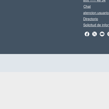
800 111 46 34
Chat
atencion.usuari
Directorio
Solicitud de inf