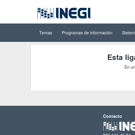
Ir al contenido
(INEGI)
principal
Temas
Programas de información
Sistem
Esta li
En un
Contacto