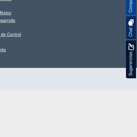
Compartir
éxico
sarrollo
Chat
 de Control
rés
Sugerencias