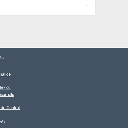
és
nal de
éxico
sarrollo
 de Control
rés