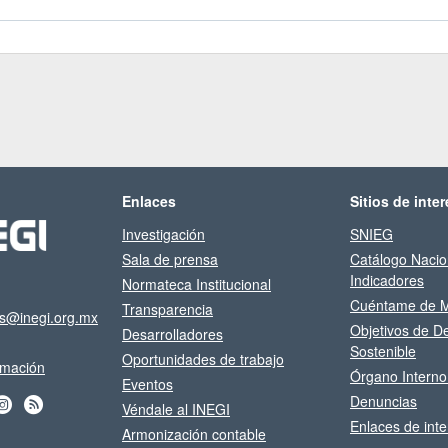
Enlaces
Sitios de inter
Investigación
SNIEG
Sala de prensa
Catálogo Nacio
Indicadores
Normateca Institucional
Cuéntame de M
Transparencia
os@inegi.org.mx
Objetivos de De
Desarrolladores
Sostenible
Oportunidades de trabajo
ormación
Órgano Interno
Eventos
Denuncias
Véndale al INEGI
Enlaces de inte
Armonización contable