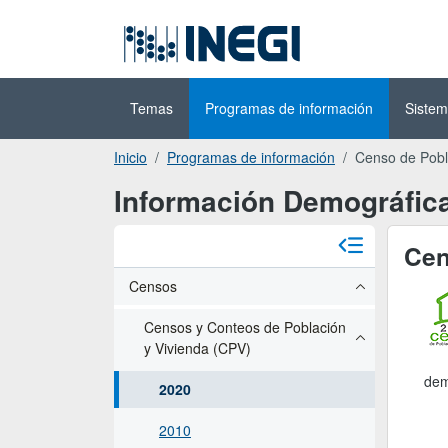
Ir al contenido
(INEGI)
principal
Temas
Programas de información
Sistem
Inicio
Programas de información
Censo de Pobl
Información Demográfica
Cen
Censos
Censos y Conteos de Población
y Vivienda (CPV)
dem
2020
2010