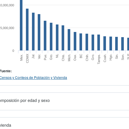
10,000,000
5,000,000
0
CDMX
Mex.
Mich.
Oax.
BC
Chih.
Gro.
Tamps.
Coah.
Hgo.
Sin.
Son.
S
Jal.
Ver.
Pue.
Gto.
NL
Chis.
Fuente:
Censos y Conteos de Población y Vivienda
mposición por edad y sexo
vienda