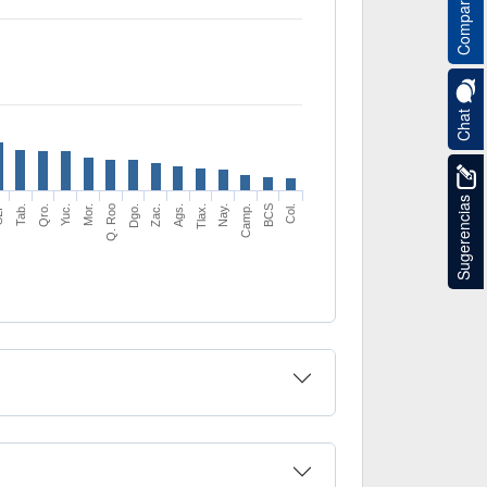
Compartir
Chat
Sugerencias
LP
Tab.
Qro.
Yuc.
Mor.
Q. Roo
Dgo.
Zac.
Ags.
Tlax.
Nay.
Camp.
BCS
Col.