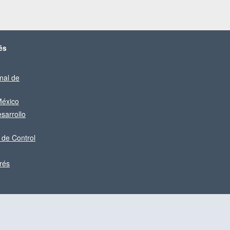
és
nal de
éxico
sarrollo
 de Control
rés