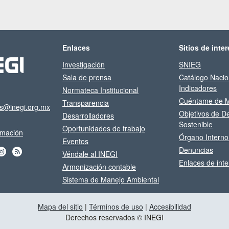
Enlaces
Sitios de inter
Investigación
SNIEG
Sala de prensa
Catálogo Nacio
Indicadores
Normateca Institucional
Cuéntame de M
Transparencia
os@inegi.org.mx
Objetivos de De
Desarrolladores
Sostenible
Oportunidades de trabajo
ormación
Órgano Interno
Eventos
Denuncias
Véndale al INEGI
Enlaces de inte
Armonización contable
Sistema de Manejo Ambiental
Mapa del sitio
|
Términos de uso
|
Accesibilidad
Derechos reservados © INEGI