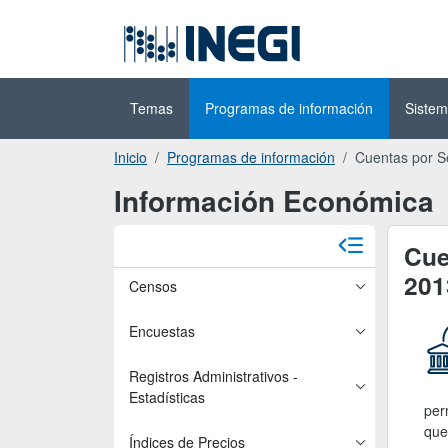
Ir al contenido
(INEGI)
principal
Temas
Programas de información
Sistem
Inicio
Programas de información
Cuentas por Se
Información Económica
Cue
201
Censos
Encuestas
Registros Administrativos -
Estadísticas
per
que
Índices de Precios