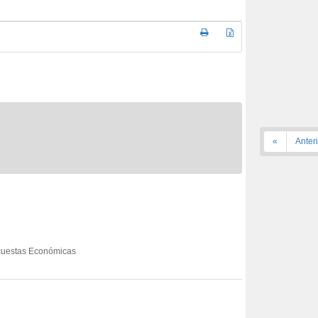
«
Anter
Encuestas Económicas