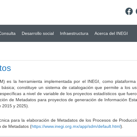
Consulta
Desarrollo social
Infraestructura
Acerca del INEGI
tos
) es la herramienta implementada por el INEGI, como plataforma d
a básica; constituye un sistema de catalogación que permite a los u
 específicas a nivel de variable de los proyectos estadísticos que fu
ción de Metadatos para proyectos de generación de Información Estad
e 2015 y 2025).
ca para la elaboración de Metadatos de los Procesos de Producción
n de Metadatos (
https://www.inegi.org.mx/app/sdm/default.html
).