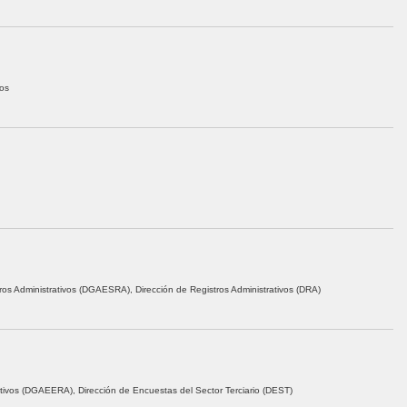
vos
ros Administrativos (DGAESRA), Dirección de Registros Administrativos (DRA)
ativos (DGAEERA), Dirección de Encuestas del Sector Terciario (DEST)