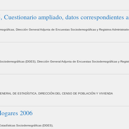
uestionario ampliado, datos correspondientes al 
demográficas, Dirección General Adjunta de Encuestas Sociodemográficas y Registros Administrati
as Sociodemográficas (DGES), Dirección General Adjunta de Encuestas Sociodemográficas y Regist
GENERAL DE ESTADÍSTICA, DIRECCIÓN DEL CENSO DE POBLACIÓN Y VIVIENDA
 Hogares 2006
e Estadísticas Sociodemográficas (DGES),