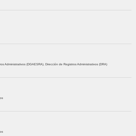
ros Administrativos (DGAESRA), Dirección de Registros Administrativos (DRA)
vos
vos