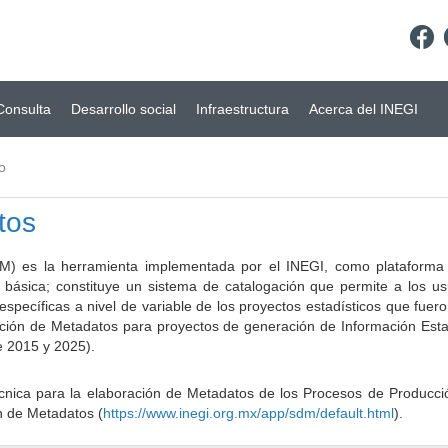
Consulta
Desarrollo social
Infraestructura
Acerca del INEGI
o
tos
) es la herramienta implementada por el INEGI, como plataforma d
a básica; constituye un sistema de catalogación que permite a los u
 específicas a nivel de variable de los proyectos estadísticos que fu
ción de Metadatos para proyectos de generación de Información Estad
e 2015 y 2025).
ca para la elaboración de Metadatos de los Procesos de Producción
n de Metadatos (
https://www.inegi.org.mx/app/sdm/default.html
).