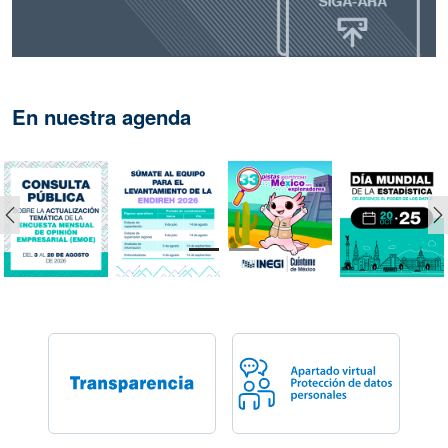
En nuestra agenda
Anterior
S