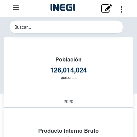
Instituto Nacional de Estadística y 
Buscador del Sitio del INEGI
Población
126,014,024
personas
2020
Producto Interno Bruto