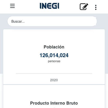
Instituto Nacional de Estadística y 
Buscador del Sitio del INEGI
Población
126,014,024
personas
2020
Producto Interno Bruto