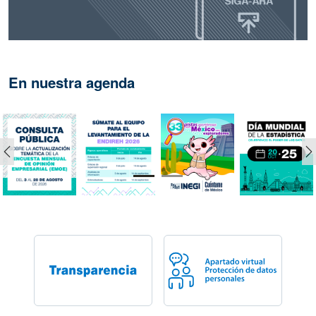
En nuestra agenda
Anterior
S