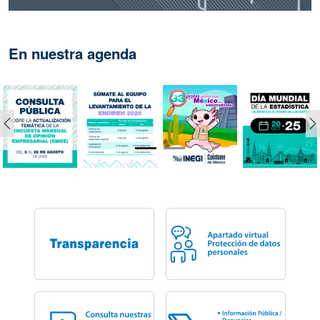
En nuestra agenda
Anterior
S