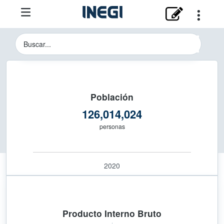
Instituto Nacional de Estadística y 
Buscador del Sitio del INEGI
Población
126,014,024
personas
2020
Producto Interno Bruto