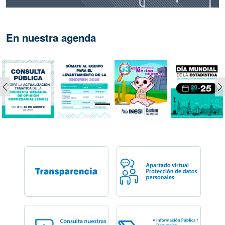
En nuestra agenda
Anterior
S