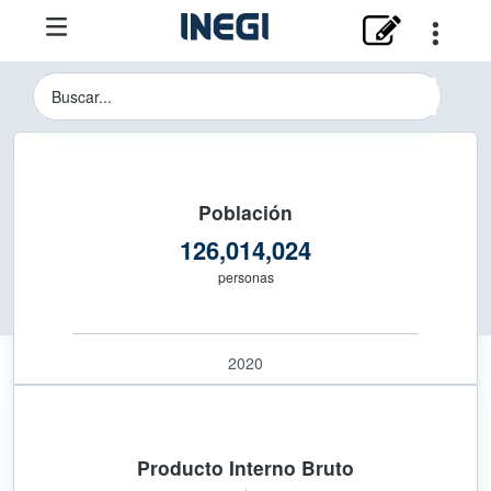
Instituto Nacional de Estadística y 
Buscador del Sitio del INEGI
Población
126,014,024
personas
2020
Producto Interno Bruto