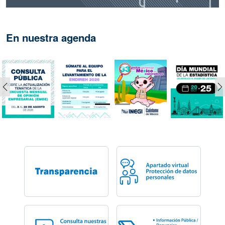
En nuestra agenda
Anterior
S