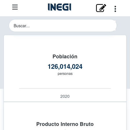
Instituto Nacional de Estadística y 
Buscador del Sitio del INEGI
Población
126,014,024
personas
2020
Producto Interno Bruto