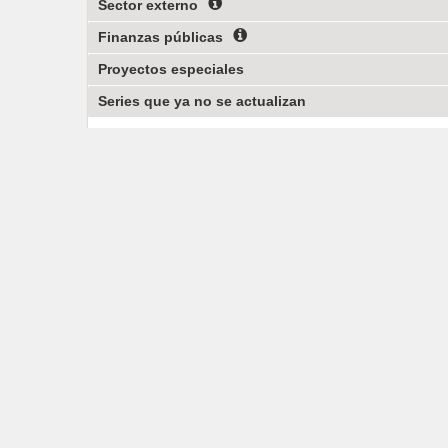
Sector externo
Finanzas públicas
Proyectos especiales
Series que ya no se actualizan
Contacto
800 111 46 34
Chat
atencion.usuarios
Directorio
Solicitud de infor