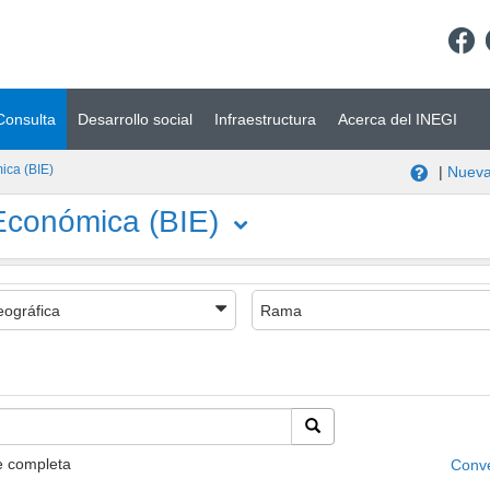
Consulta
Desarrollo social
Infraestructura
Acerca del INEGI
ica (BIE)
|
Nueva
Económica (BIE)
eográfica
Rama
e completa
Conve