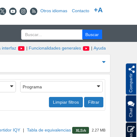
+A
Otros idiomas
Contacto
 interfaz
|
Funcionalidades generales
|
Ayuda
Compartir
Programa
Limpiar filtros
Filtrar
Chat
rtidor IQY
|
Tabla de equivalencias
2.27 MB