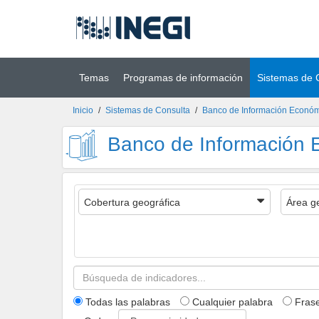
Ir al contenido
(INEGI)
principal
Temas
Programas de información
Sistemas de 
Inicio
/
Sistemas de Consulta
/
Banco de Información Económ
Banco de Información 
Cobertura geográfica
Área g
Todas las palabras
Cualquier palabra
Fras