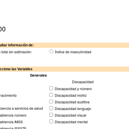
00
ltar información de:
 total sin estimación
Índice de masculinidad
ccione las Variables
Generales
Discapacidad
Discapacidad y número
nacimiento
Discapacidad motriz
Discapacidad auditiva
encia a servicios de salud
Discapacidad lenguaje
abiencia número
Discapacidad visual
abiencia IMSS
Discapacidad mental
abiencia ISSSTE