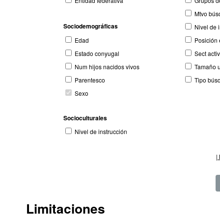
Entidad federativa
Grupos d
Mtvo búsq
Sociodemográficas
Nivel de 
Edad
Posición 
Estado conyugal
Sect acti
Num hijos nacidos vivos
Tamaño u
Parentesco
Tipo búsq
Sexo
Socioculturales
Nivel de instrucción
|
Limitaciones