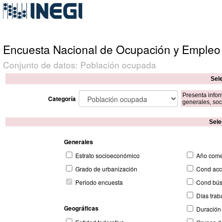
Encuesta Nacional de Ocupación y Empleo
Conjunto de datos: Población ocupada
Sele
Presenta infor
Categoría
generales, soc
Sele
Generales
Estrato socioeconómico
Año come
Grado de urbanización
Cond acce
Periodo encuesta
Cond bús
Días trab
Geográficas
Duración 