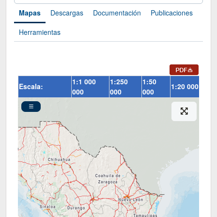
Mapas
Descargas
Documentación
Publicaciones
Herramientas
1:1 000
1:250
1:50
Escala:
1:20 000
000
000
000