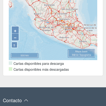
+
−
5
Mapa base
INEGI Topografía
500 km
Cartas disponibles para descarga
Acercar
Cartas disponibles más descargadas
Alejar
Contacto