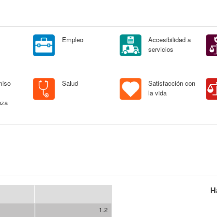
Empleo
Accesibilidad a
servicios
miso
Salud
Satisfacción con
la vida
nza
H
1.2