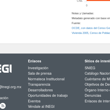
Chis.
0
Notas y Llamadas:
Metadato generado con base en 
Fuente:
OCDE, con datos del Censo Gene
Vivienda 2005, Censo de Poblac
Enlaces
Sitios de inter
Investigación
SNIEG
Sala de prensa
Catálogo Nacion
Normateca Institucional
Cuéntame de M
Transparencia
Objetivos de Des
@inegi.org.mx
Desarrolladores
Órgano Interno 
Oportunidades de trabajo
Denuncias
mación
Eventos
Enlaces de inte
Véndale al INEGI