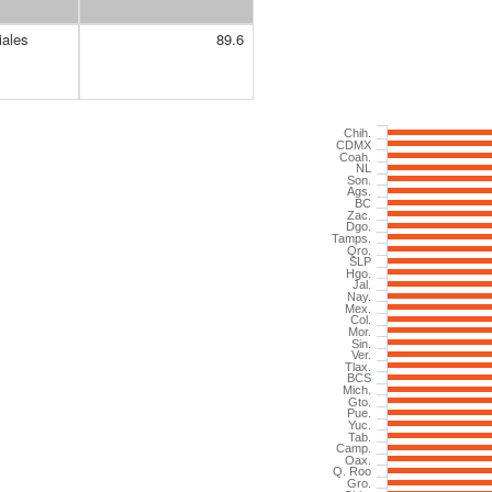
iales
89.6
Chih.
CDMX
Coah.
NL
Son.
Ags.
BC
Zac.
Dgo.
Tamps.
Qro.
SLP
Hgo.
Jal.
Nay.
Mex.
Col.
Mor.
Sin.
Ver.
Tlax.
BCS
Mich.
Gto.
Pue.
Yuc.
Tab.
Camp.
Oax.
Q. Roo
Gro.