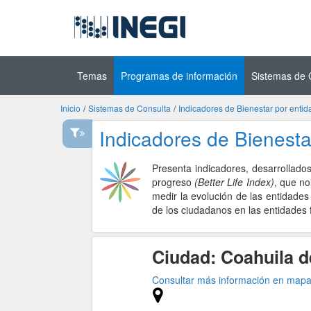
Ir al contenido
(INEGI)
principal
Temas
Programas de información
Sistemas de 
Inicio
/
Sistemas de Consulta
/
Indicadores de Bienestar por entid
Indicadores de Bienesta
Presenta indicadores, desarrollados
progreso
(Better Life Index)
, que no
medir la evolución de las entidades
de los ciudadanos en las entidades 
Ciudad: Coahuila 
Consultar más información en map