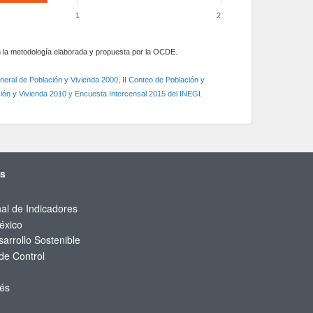
1
2
la metodología elaborada y propuesta por la OCDE.
ral de Población y Vivienda 2000, II Conteo de Población y
ión y Vivienda 2010 y Encuesta Intercensal 2015 del INEGI.
és
al de Indicadores
éxico
arrollo Sostenible
de Control
rés