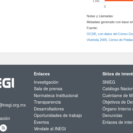
Chis.
0
Notas y Llamadas:
Metadato generado con base en 
Fuente:
OCDE, con datos del Censo Gene
Vivienda 2005, Censo de Poblac
Enlaces
Sitios de inter
Investigación
SNIEG
Sala de prensa
Catálogo Nacion
Normateca Institucional
Cuéntame de M
Transparencia
Objetivos de Des
@inegi.org.mx
Desarrolladores
Órgano Interno 
Oportunidades de trabajo
Denuncias
mación
Eventos
Enlaces de inte
Véndale al INEGI