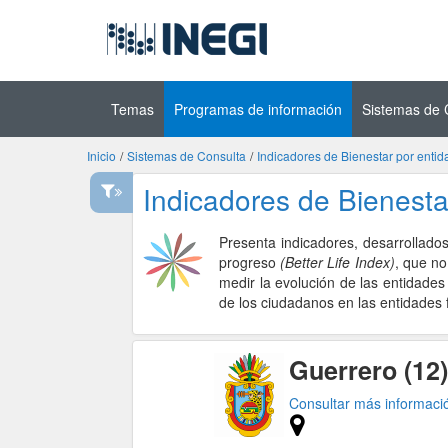
Ir al contenido
(INEGI)
principal
Temas
Programas de información
Sistemas de 
Inicio
/
Sistemas de Consulta
/
Indicadores de Bienestar por entid
Indicadores de Bienesta
Presenta indicadores, desarrollados
progreso
(Better Life Index)
, que no
medir la evolución de las entidades
de los ciudadanos en las entidades 
Guerrero (12)
Consultar más informac