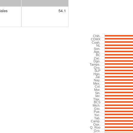
iales
54.1
Chih.
CDMX
Coah.
NL
Son.
Ags.
BC
Zac.
Dgo.
Tamps.
Qro.
SLP
Hgo.
Jal.
Nay.
Mex.
Col.
Mor.
Sin.
Ver.
Tlax.
BCS
Mich.
Gto.
Pue.
Yuc.
Tab.
Camp.
Oax.
Q. Roo
Gro.