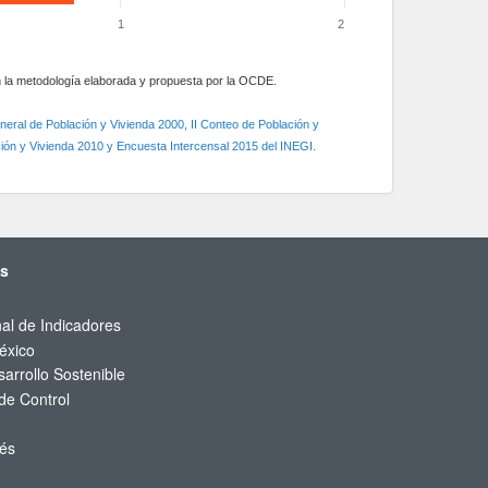
1
2
la metodología elaborada y propuesta por la OCDE.
ral de Población y Vivienda 2000, II Conteo de Población y
ión y Vivienda 2010 y Encuesta Intercensal 2015 del INEGI.
és
al de Indicadores
éxico
arrollo Sostenible
de Control
rés