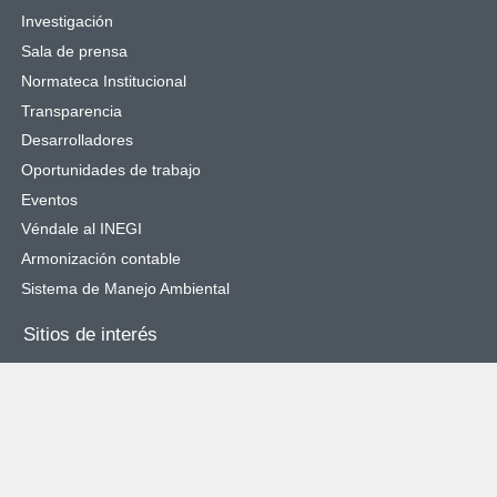
Investigación
Sala de prensa
Normateca Institucional
Transparencia
Desarrolladores
Oportunidades de trabajo
Eventos
Véndale al INEGI
Armonización contable
Sistema de Manejo Ambiental
Sitios de interés
SNIEG
Catálogo Nacional de Indicadores
Cuéntame de México
Objetivos de Desarrollo Sostenible
Órgano Interno de Control