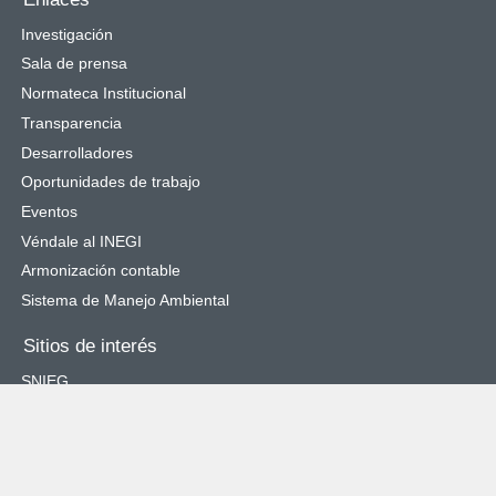
Investigación
Sala de prensa
Normateca Institucional
Transparencia
Desarrolladores
Oportunidades de trabajo
Eventos
Véndale al INEGI
Armonización contable
Sistema de Manejo Ambiental
Sitios de interés
SNIEG
Catálogo Nacional de Indicadores
Cuéntame de México
Objetivos de Desarrollo Sostenible