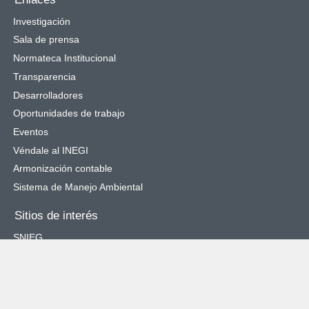
Investigación
Sala de prensa
Normateca Institucional
Transparencia
Desarrolladores
Oportunidades de trabajo
Eventos
Véndale al INEGI
Armonización contable
Sistema de Manejo Ambiental
Sitios de interés
SNIEG
Catálogo Nacional de Indicadores
Cuéntame de México
Objetivos de Desarrollo Sostenible