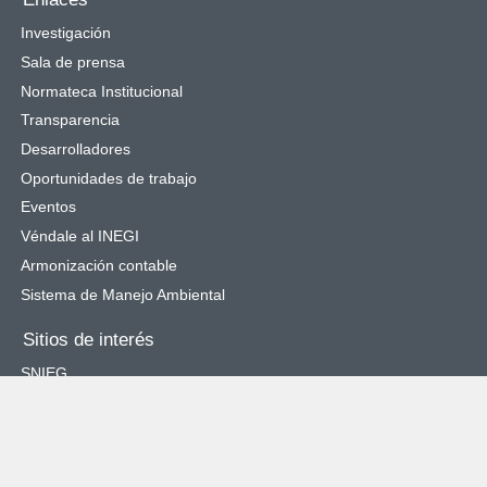
Investigación
Sala de prensa
Normateca Institucional
Transparencia
Desarrolladores
Oportunidades de trabajo
Eventos
Véndale al INEGI
Armonización contable
Sistema de Manejo Ambiental
Sitios de interés
SNIEG
Catálogo Nacional de Indicadores
Cuéntame de México
Objetivos de Desarrollo Sostenible