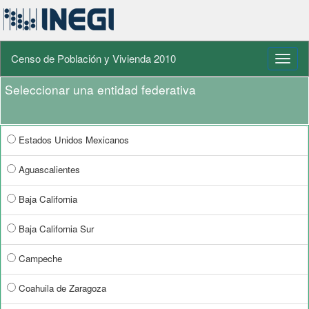
Censo de Población y Vivienda 2010
Toggl
naviga
Seleccionar una entidad federativa
Estados Unidos Mexicanos
Aguascalientes
Baja California
Baja California Sur
Campeche
Coahuila de Zaragoza