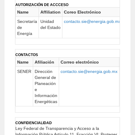
AUTORIZACIÓN DE ACCCESO
Name
Affiliation
Coreo Electrónico
URL
Secretaría
Unidad
contacto.sie@energia.gob.mx
https
de
del Estado
Energía
CONTACTOS
Name
Afiliación
Correo electrónico
URL
SENER
Dirección
contacto.sie@energia.gob.mx
https:
General de
Planeación
e
Información
Energéticas
CONFIDENCIALIDAD
Ley Federal de Transparencia y Acceso a la
Información Pública
Artículo 11, Fracción VI: Proteger