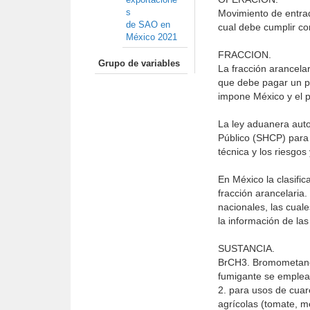
s
Movimiento de entrada
de SAO en
cual debe cumplir co
México 2021
FRACCION.
Grupo de variables
La fracción arancelar
que debe pagar un pr
impone México y el p
La ley aduanera auto
Público (SHCP) para 
técnica y los riesgo
En México la clasific
fracción arancelaria
nacionales, las cuale
la información de la
SUSTANCIA.
BrCH3. Bromometano,
fumigante se emplea 
2. para usos de cua
agrícolas (tomate, m