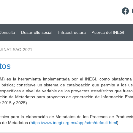
Consulta
Desarrollo social
Infraestructura
Acerca del INEGI
RNAT-SAO-2021
tos
) es la herramienta implementada por el INEGI, como plataforma d
a básica; constituye un sistema de catalogación que permite a los u
 específicas a nivel de variable de los proyectos estadísticos que fu
ción de Metadatos para proyectos de generación de Información Estad
e 2015 y 2025).
ca para la elaboración de Metadatos de los Procesos de Producción
n de Metadatos (
https://www.inegi.org.mx/app/sdm/default.html
).