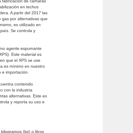
la fabricación de cámaras
abilización en techos
era. A partir del 2017 las
 gas por alternativas que
ismo, es utilizado en
país. Se controla y
omo agente espumante
(XPS). Este material es
ten que el XPS se use
cia es mínimo en nuestro
o e importación.
cuentra contenido
o con la industria
ntas alternativas. Este es
trola y reporta su uso e
kilogramos (kg) o litros