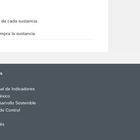
l de cada sustancia.
mpra la sustancia.
és
al de Indicadores
éxico
arrollo Sostenible
de Control
rés