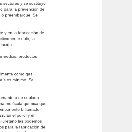
s sectores y se sustituyó
vo para la prevención de
na o preembarque. Se
e y en la fabricación de
cticamente nulo, la
tación.
termedios, productos
palmente como gas
país es mínimo. Se
umante o de soplado
 una molécula química que
 componente B llamado
clan el poliol y el
oliuretano las podemos
mos para la fabricación de