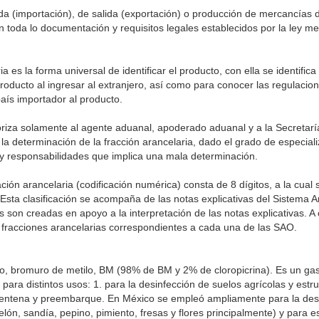
 (importación), de salida (exportación) o producción de mercancías del
n toda lo documentación y requisitos legales establecidos por la ley m
ia es la forma universal de identificar el producto, con ella se identific
oducto al ingresar al extranjero, así como para conocer las regulacio
aís importador al producto.
riza solamente al agente aduanal, apoderado aduanal y a la Secretarí
la determinación de la fracción arancelaria, dado el grado de especial
s y responsabilidades que implica una mala determinación.
ación arancelaria (codificación numérica) consta de 8 dígitos, a la cua
. Esta clasificación se acompaña de las notas explicativas del Sistema
s son creadas en apoyo a la interpretación de las notas explicativas. A 
s fracciones arancelarias correspondientes a cada una de las SAO.
 bromuro de metilo, BM (98% de BM y 2% de cloropicrina). Es un g
para distintos usos: 1. para la desinfección de suelos agrícolas y est
rentena y preembarque. En México se empleó ampliamente para la desi
elón, sandía, pepino, pimiento, fresas y flores principalmente) y para 