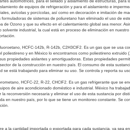
artes automotrices, para el sellado y aislamiento de estructuras, para 
 aislamiento de equipos de refrigeración y para el aislamiento e imperme
riales, avícolas y porcícolas, así como en decoración e imitación de mad
formuladoras de sistemas de poliuretano han eliminado el uso de este
a de Ozono y que su efecto en el calentamiento global sea menor. Asim
solvente industrial, la cual está en proceso de eliminación en nuestro 
ortación.
fluoroetano, HCFC-142b, R-142b, C2H3ClF2. Es un gas que se usa c
el poliestireno y en México lo encontramos como poliestireno extruido 
sus propiedades aislantes y amortiguadoras. Estas propiedades permi
 sector de la construcción en nuestro país. El consumo de esta sustan
ad se está trabajando para eliminar su uso. Se controla y reporta su us
orometano, HCFC-22, R-22, CHClF2. Es un gas refrigerante que se en
uipos de aire acondicionado doméstico e industrial. México ha trabajad
r la reconversión necesaria y eliminar el uso de esta sustancia por disti
da en nuestro país, por lo que se tiene un monitoreo constante. Se con
ción.
ere a la cantidad importada o exportada para cada sustancia, ya sea en 