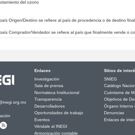
gotamiento del ozono
país Origen/Destino se refiere al país de procedencia o de destino fina
país Comprador/Vendedor se refiere al país que finalmente vende o co
Enlaces
Sitios de inter
Investigación
SNIEG
Sala de prensa
Catálogo Nacion
Normateca Institucional
Cuéntame de M
Transparencia
Objetivos de Des
@inegi.org.mx
Desarrolladores
Órgano Interno 
Oportunidades de trabajo
Denuncias
mación
Eventos
Enlaces de inte
Véndale al INEGI
Armonización contable