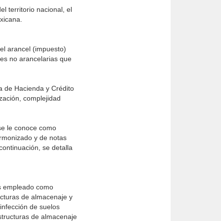
 territorio nacional, el
exicana.
a el arancel (impuesto)
nes no arancelarias que
a de Hacienda y Crédito
ización, complejidad
l se le conoce como
 Armonizado y de notas
continuación, se detalla
as empleado como
ructuras de almacenaje y
nfección de suelos
estructuras de almacenaje