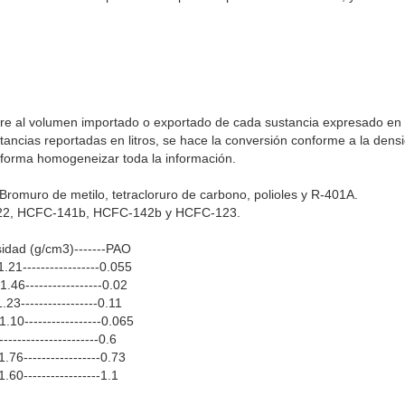
iere al volumen importado o exportado de cada sustancia expresado en 
stancias reportadas en litros, se hace la conversión conforme a la den
 forma homogeneizar toda la información.
 Bromuro de metilo, tetracloruro de carbono, polioles y R-401A.
C-22, HCFC-141b, HCFC-142b y HCFC-123.
sidad (g/cm3)-------PAO
.21-----------------0.055
.46-----------------0.02
.23-----------------0.11
.10-----------------0.065
---------------------0.6
1.76-----------------0.73
1.60-----------------1.1