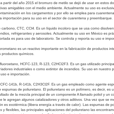
 a partir del año 2015 el bromuro de metilo se dejó de usar en estos do
ativas amigables con el medio ambiente. Actualmente su uso es exclusi
contaminación en los cargamentos y por ello se emplea para cuarente
la importación para su uso en el sector de cuarentena y preembarque.
e carbono, CTC, CCl4. Es un líquido incoloro que se usa como disolvent
endios, refrigerantes y aerosoles. Actualmente su uso en México es prá
rtada es para uso de laboratorio. Se controla y reporta su uso e impor
rometano es un reactivo importante en la fabricación de productos in
s productos químicos.
ifluoroetano, HCFC-123, R-123, C2HCl2F3. Es un gas utilizado princi
friadores industriales o como extintor de incendios. Su uso en nuestro 
 uso e importación.
 HCFC-141b, R-141b, C2H3Cl2F. Es un gas empleado como agente esp
de espumas de poliuretano. El poliuretano es un polímero, es decir, es
ltado de la mezcla principal de un componente A llamado poliol y un
e le agregan algunos catalizadores y otros aditivos. Una vez que se mez
ión es exotérmica (libera energía a través de calor). Las espumas de p
as y flexibles, las principales aplicaciones del poliuretano las encontra