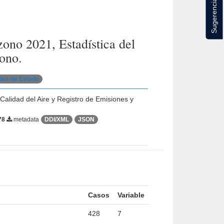
Sugerencias
ono 2021, Estadística del
ono.
ades de Estado
Calidad del Aire y Registro de Emisiones y
78
metadata
DDI/XML
JSON
Casos
Variable
428
7