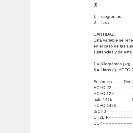
(l).
1 = kilogramos
8 = litros
CANTIDAD.
Esta variable se ref
en el caso de las su
sustancias y de esta
1 = Kilogramos (kg).
8 = Litros (l). HCF
Sustancia--------Den
HCFC-22--------------1
HCFC-123-------------1
hcfc-141b-------------1
HCFC-142B-----------1
BrCH3-------------------
CH2BrF----------------
CCl4--------------------