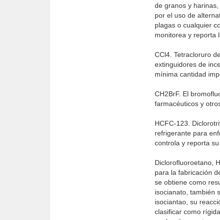
de granos y harinas,
por el uso de altern
plagas o cualquier 
monitorea y reporta 
CCl4. Tetracloruro d
extinguidores de inc
mínima cantidad impo
CH2BrF. El bromofluo
farmacéuticos y otro
HCFC-123. Diclorotr
refrigerante para en
controla y reporta su
Diclorofluoroetano,
para la fabricación 
se obtiene como resu
isocianato, también s
isociantao, su reacc
clasificar como rígid