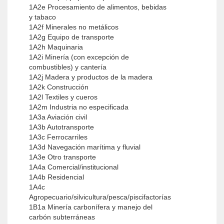
1A2e Procesamiento de alimentos, bebidas
y tabaco
1A2f Minerales no metálicos
1A2g Equipo de transporte
1A2h Maquinaria
1A2i Minería (con excepción de
combustibles) y cantería
1A2j Madera y productos de la madera
1A2k Construcción
1A2l Textiles y cueros
1A2m Industria no especificada
1A3a Aviación civil
1A3b Autotransporte
1A3c Ferrocarriles
1A3d Navegación marítima y fluvial
1A3e Otro transporte
1A4a Comercial/institucional
1A4b Residencial
1A4c
Agropecuario/silvicultura/pesca/piscifactorías
1B1a Minería carbonífera y manejo del
carbón subterráneas