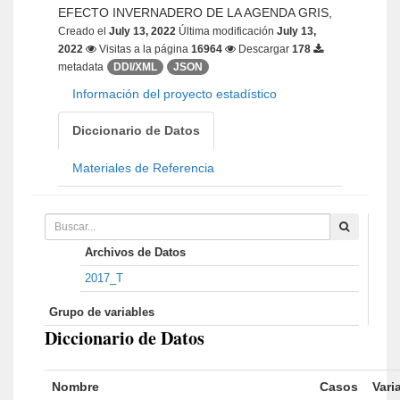
EFECTO INVERNADERO DE LA AGENDA GRIS,
Creado el
July 13, 2022
Última modificación
July 13,
2022
Visitas a la página
16964
Descargar
178
metadata
DDI/XML
JSON
Información del proyecto estadístico
Diccionario de Datos
Materiales de Referencia
Archivos de Datos
2017_T
Grupo de variables
Diccionario de Datos
Nombre
Casos
Vari