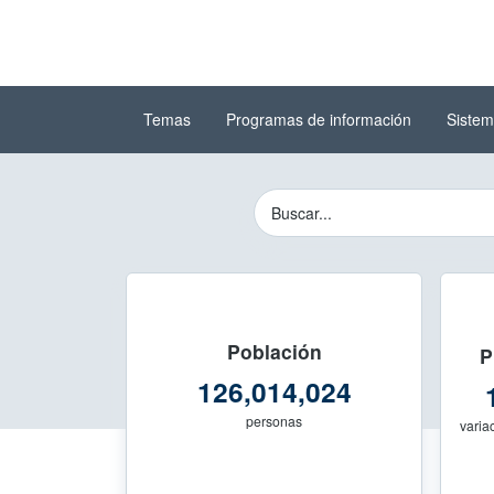
Ir al contenido
(INEGI)
principal
Temas
Programas de información
Sistem
Instituto Nacional de Estad
Buscador del Sitio 
Población
P
126,014,024
personas
variac