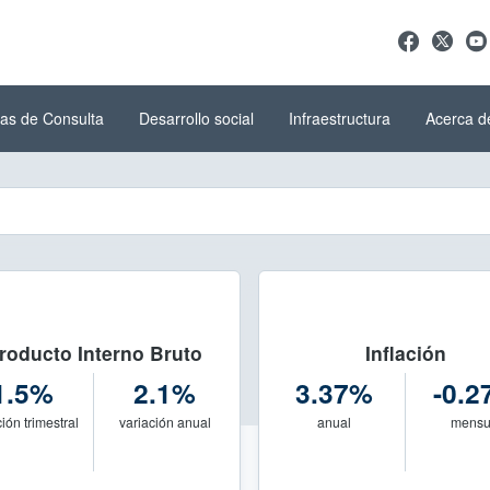
as de Consulta
Desarrollo social
Infraestructura
Acerca d
ística y Geografía (INEGI)
del INEGI
roducto Interno Bruto
Inflación
1.5%
2.1%
3.37%
-0.
ión trimestral
variación anual
anual
mensu