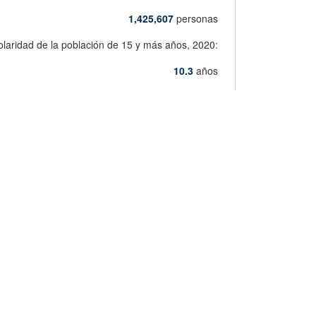
1,425,607
personas
olaridad de la población de 15 y más años,
2020:
10.3
años
5 años y más hablante de lengua indígena,
2020:
2,508
personas
abre en nueva ventan
Ver más indicadores de Aguascalientes
ndicadores de tu área geográfica
ederativa, municipio y localidad